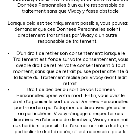
Osez consulter
Notre expertise
Données Personnelles à un autre responsable de
Confort intime
FAQ
traitement sans que Vivacy y fasse obstacle.
Beauté intime
Contact
Lorsque cela est techniquement possible, vous pouvez
demander que ces Données Personnelles soient
directement transmises par Vivacy à un autre
responsable de traitement.
D’un droit de retirer son consentement: lorsque le
Traitement est fondé sur votre consentement, vous
avez le droit de retirer votre consentement à tout
moment, sans que ce retrait puisse porter atteinte à
la licéité du Traitement réalisé par Vivacy avant ledit
retrait.
Droit de décider du sort de vos Données
Personnelles après votre mort: Enfin, vous avez le
droit d’organiser le sort de vos Données Personnelles
post-mortem par l’adoption de directives générales
ou particulières. Vivacy s’engage à respecter ces
© 2024 Laboratoires VIVACY
directives. En l’absence de directives, Vivacy reconnait
Politique de confidentialité
aux héritiers la possibilité d’exercer certains droits, en
Mentions légales
particulier le droit d’accès, s’il est nécessaire pour le