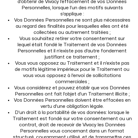
d’obtenir de Vivacy l’effacement de vos Données
Personnelles, lorsque l’un des motifs suivants
s’applique :
Vos Données Personnelles ne sont plus nécessaires
au regard des finalités pour lesquelles elles ont été
collectées ou autrement traitées ;
Vous souhaitez retirer votre consentement sur
lequel était fondé le Traitement de vos Données
Personnelles et il n’existe pas d’autre fondement
justifiant ce traitement ;
Vous vous opposez au Traitement et il n’existe pas
de motifs légitime impérieux pour le Traitement ou
vous vous opposez à l’envoi de sollicitations
commerciales ;
Vous considérez et pouvez établir que vos Données
Personnelles ont fait l’objet d’un Traitement illicite ;
Vos Données Personnelles doivent être effacées en
vertu d’une obligation légale.
D’un droit à la portabilité de vos données: lorsque le
Traitement est fondé sur votre consentement ou un
®
DESIRIAL
CONTACT
contrat, droit de recevoir de Vivacy les Données
Personnelles vous concernant dans un format
structuré, couramment utilisé, et de transmettre ces